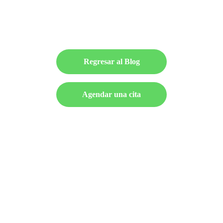
Regresar al Blog
Agendar una cita
UBICACIÓN
Boulevard Xonaca 3421 C.P. 72280 Frente 
al Club Alpha 3
Toda consulta es previa cita
Lunes, Martes, 
Miércoles
 y Viernes