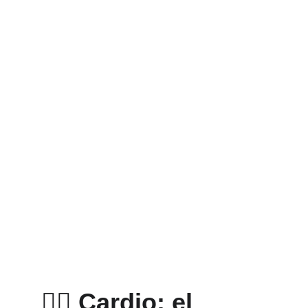
🏃‍♀️ Cardio: el 